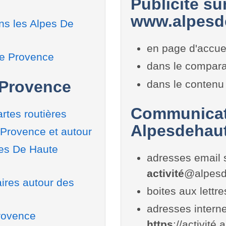
Publicité sur
www.alpesd
ns les Alpes De
en page d'accue
te Provence
dans le compara
 Provence
dans le contenu 
Communicati
rtes routières
Alpesdehau
 Provence et autour
pes De Haute
adresses email 
activité
@alpesd
aires autour des
boites aux lettr
adresses interne
rovence
https
://activité