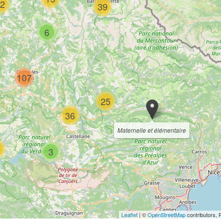
2
39
6
107
25
36
Maternelle et élémentaire
3
3
Leaflet
| ©
OpenStreetMap
contributors, 