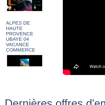
ALPES DE
HAUTE
PROVENCE
UBAYE 04
VACANCE
COMMERCE
ALPES DE
HAUTE
PROVENCE
Dernières offres d'e
UBAYE 04