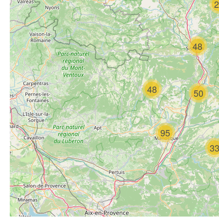
2
artisans de la
vallée de
l’Ubaye
48
48
50
IL ÉTAIT UNE
FOIS
95
CASTELLANE -
Alpes de Haute
3
Provence