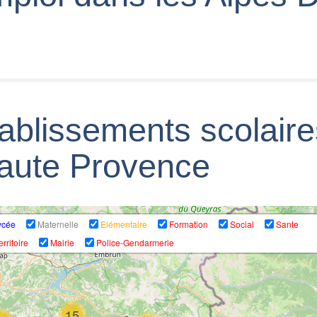
tablissements scolair
Haute Provence
ycée
Maternelle
Elémentaire
Formation
Social
Sante
erritoire
Mairie
Police-Gendarmerie
15