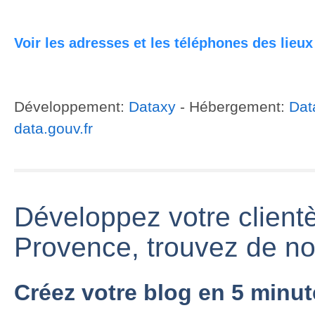
IL ÉTAIT UNE
FOIS SEYNE
Voir les adresses et les téléphones des lieux
LES ALPES
Alpes de Haute
Provence
Développement:
Dataxy
- Hébergement:
Dat
data.gouv.fr
Histoire des
Développez votre client
Alpes de Haute
Provence
Provence, trouvez de no
Créez votre blog en 5 minu